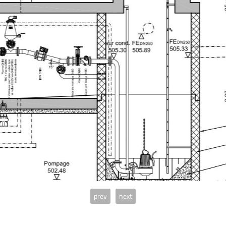
prev
next