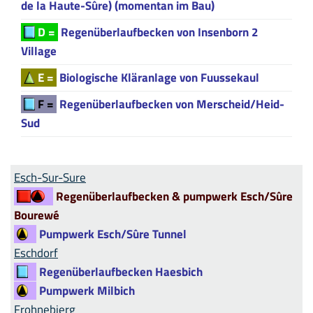
de la Haute-Sûre) (momentan im Bau)
D =
Regenüberlaufbecken von Insenborn 2
Village
E =
Biologische Kläranlage von Fuussekaul
F =
Regenüberlaufbecken von Merscheid/Heid-
Sud
Esch-Sur-Sure
Regenüberlaufbecken & pumpwerk Esch/Sûre
Bourewé
Pumpwerk Esch/Sûre Tunnel
Eschdorf
Regenüberlaufbecken Haesbich
Pumpwerk Milbich
Frohnebierg