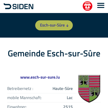
Esch-sur-Sûre
Gemeinde Esch-sur-Sûre
www.esch-sur-sure.lu
Betreibernetz :
Haute-Sûre
mobile Mannschaft:
Lac
Einwohner:
2515