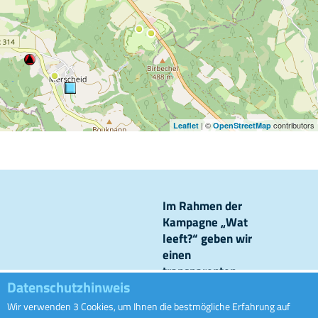
| ©
contributors
Leaflet
OpenStreetMap
Im Rahmen der
Kampagne „Wat
leeft?“ geben wir
einen
transparenten
Datenschutzhinweis
Einblick in unsere
Kanalisationsnetze
Wir verwenden 3 Cookies, um Ihnen die bestmögliche Erfahrung auf
Ofwaass