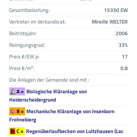
Gesamtbelastung:
15350 EW
Vertreter im Verbandsrat:
Mireille WELTER
Beitrittsjahr:
2006
Reinigungsgrad:
33%
Preis €/EW p:
17
Preis €/m³:
0.8
Die Anlagen der Gemeinde sind mit :
A =
Biologische Kläranlage von
Heiderscheidergrund
B =
Mechanische Kläranlage von Insenborn
Frohnebierg
C =
Regenüberlaufbecken von Lultzhausen (Lac