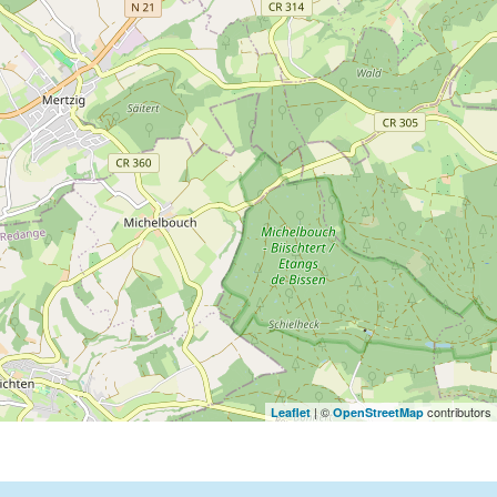
| ©
contributors
Leaflet
OpenStreetMap