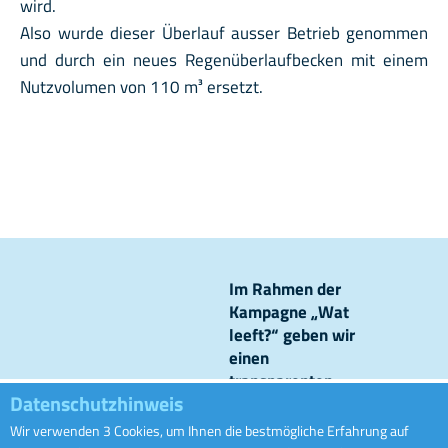
wird.
Also wurde dieser Überlauf ausser Betrieb genommen
und durch ein neues Regenüberlaufbecken mit einem
Nutzvolumen von 110 m³ ersetzt.
Im Rahmen der
Kampagne „Wat
leeft?“ geben wir
einen
transparenten
Datenschutzhinweis
Einblick in unsere
Kanalisationsnetze
Wir verwenden 3 Cookies, um Ihnen die bestmögliche Erfahrung auf
Ofwaass