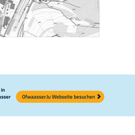
 in
asser
Ofwaasser.lu Webseite besuchen