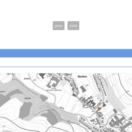
prev
next