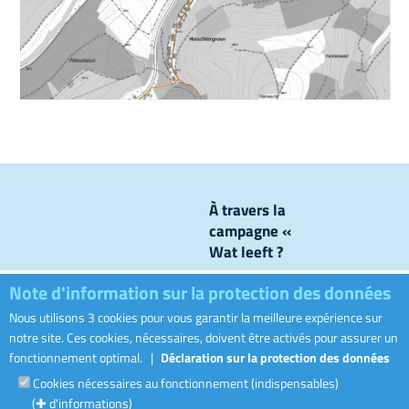
À travers la
campagne «
Wat leeft ?
», nous
Note d'information sur la protection des données
levons le
voile sur ce
Nous utilisons 3 cookies pour vous garantir la meilleure expérience sur
Visiter le sit
qui se passe
notre site. Ces cookies, nécessaires, doivent être activés pour assurer un
dans nos
fonctionnement optimal.
|
Déclaration sur la protection des données
canalisations
Cookies nécessaires au fonctionnement (indispensables)
et nos
(✚ d'informations)