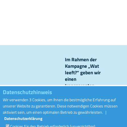
Im Rahmen der
Kampagne „Wat
leeft?“ geben wir
einen
transparenten
Datenschutzhinweis
Einblick in unsere
Kanalisationsnetze
Wir verwenden 3 Cookies, um Ihnen die bestmögliche Erfahrung auf
Ofwaass
und Kläranlagen
unserer Website zu garantieren. Diese notwendigen Cookies müssen
und zeigen,
aktiviert sein, um einen optimalen Betrieb zu gewährleisten.
|
welchen Weg das
Datenschutzerklärung
Abwasser vom
Cookies für den Betrieb erforderlich (unverzichtbar)