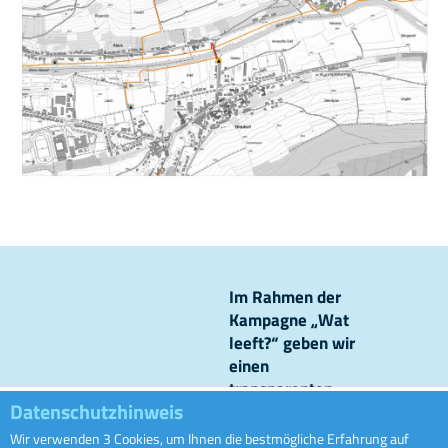
Im Rahmen der
Kampagne „Wat
leeft?“ geben wir
einen
transparenten
Datenschutzhinweis
Einblick in unsere
Kanalisationsnetze
Wir verwenden 3 Cookies, um Ihnen die bestmögliche Erfahrung auf
Ofwaass