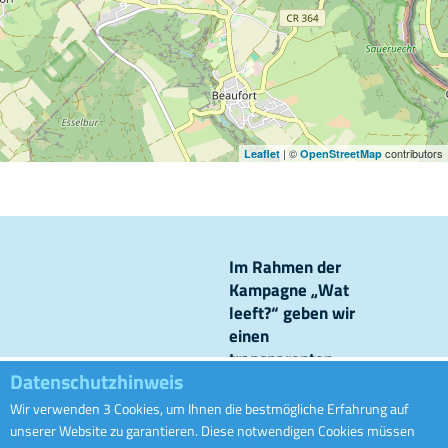
| ©
contributors
Leaflet
OpenStreetMap
Im Rahmen der
Kampagne „Wat
leeft?“ geben wir
einen
transparenten
Datenschutzhinweis
Einblick in unsere
Kanalisationsnetze
Wir verwenden 3 Cookies, um Ihnen die bestmögliche Erfahrung auf
Ofwaass
und Kläranlagen
unserer Website zu garantieren. Diese notwendigen Cookies müssen