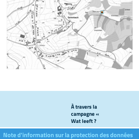
À travers la
campagne «
Wat leeft ?
», nous
Note d'information sur la protection des données
levons le