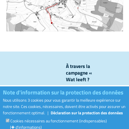
À travers la
campagne «
Wat leeft ?
», nous
Note d'information sur la protection des données
levons le
voile sur ce
Nous utilisons 3 cookies pour vous garantir la meilleure expérience sur
Visiter le sit
qui se passe
notre site. Ces cookies, nécessaires, doivent être activés pour assurer un
dans nos
fonctionnement optimal.
|
Déclaration sur la protection des données
canalisations
Cookies nécessaires au fonctionnement (indispensables)
et nos
(✚ d'informations)