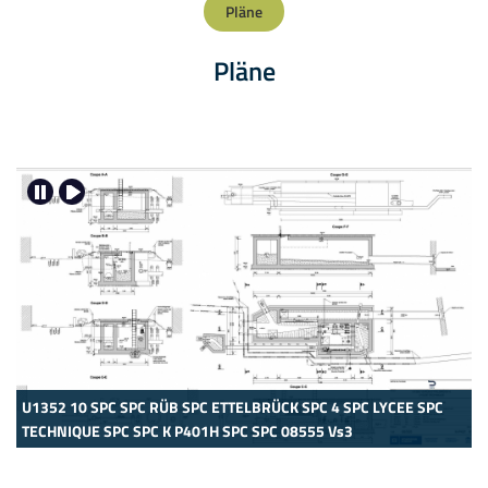
Pläne
Pläne
U1352 10 SPC SPC RÜB SPC ETTELBRÜCK SPC 4 SPC LYCEE SPC
TECHNIQUE SPC SPC K P401H SPC SPC 08555 Vs3
U
T