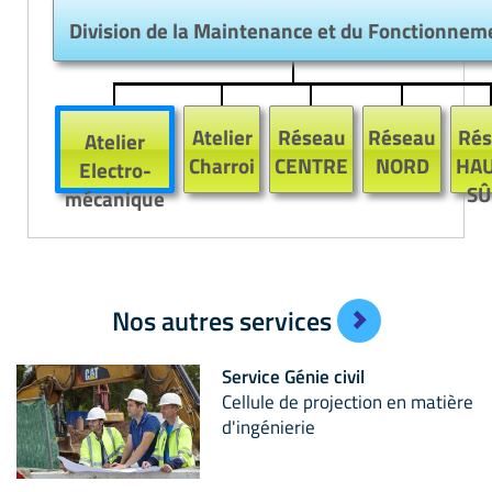
Division de la Maintenance et du Fonctionnem
Atelier
Réseau
Réseau
Rés
Atelier
Charroi
CENTRE
NORD
HAU
Electro-
SÛ
mécanique
Nos autres services
Service Génie civil
Cellule de projection en matière
d'ingénierie