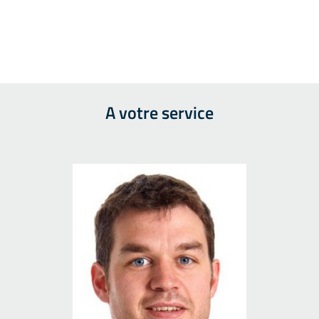
A votre service
Photo (2)
P