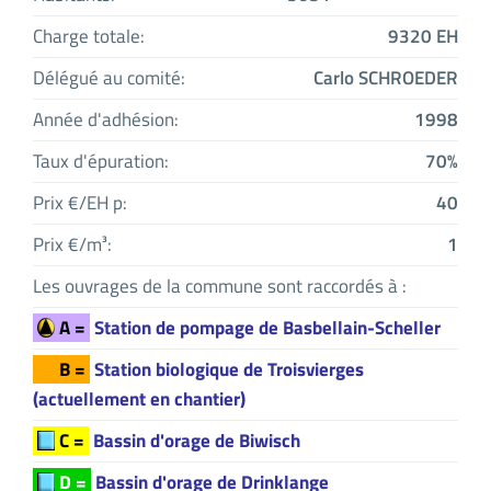
Charge totale:
9320 EH
Délégué au comité:
Carlo SCHROEDER
Année d'adhésion:
1998
Taux d'épuration:
70%
Prix €/EH p:
40
Prix €/m³:
1
Les ouvrages de la commune sont raccordés à :
A =
Station de pompage de Basbellain-Scheller
B =
Station biologique de Troisvierges
(actuellement en chantier)
C =
Bassin d'orage de Biwisch
D =
Bassin d'orage de Drinklange