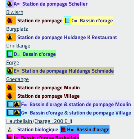
A=
Station de pompage Scheller
Biwisch
Station de pompage
C=
Bassin d'orage
Burgplatz
Station de pompage Huldange K Restaurant
Drinklange
D=
Bassin d'orage
Forge
E=
Station de pompage Huldange Schmiede
Goedange
Station de pompage Moulin
Station de pompage Village
F=
Bassin d'orage & station de pompage Moulin
G=
Bassin d'orage & station de pompage Village
Hautbellain (Charge : 200 EH)
Station biologique
H=
Bassin d'orage
I=
Bassin d'orage Basbellain