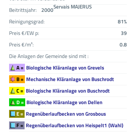
Servais MAJERUS
Beitrittsjahr:
2000
Reinigungsgrad:
81%
Preis €/EW p:
39
Preis €/m³:
0.8
Die Anlagen der Gemeinde sind mit :
A =
Biologische Kläranlage von Grevels
B =
Mechanische Kläranlage von Buschrodt
C =
Biologische Kläranlage von Buschrodt
D =
Biologische Kläranlage von Dellen
E =
Regenüberlaufbecken von Grosbous
F =
Regenüberlaufbecken von Heispelt1 (Wahl)