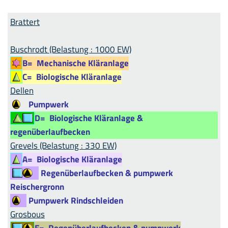
Brattert
Buschrodt (Belastung : 1000 EW)
B=
Mechanische Kläranlage
C=
Biologische Kläranlage
Dellen
Pumpwerk
D=
Biologische Kläranlage &
regenüberlaufbecken
Grevels (Belastung : 330 EW)
A=
Biologische Kläranlage
Regenüberlaufbecken & pumpwerk
Reischergronn
Pumpwerk Rindschleiden
Grosbous
E=
Regenüberlaufbecken & pumpwerk