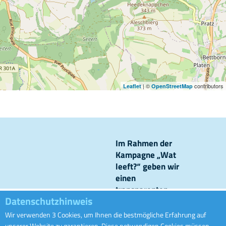
| ©
contributors
Leaflet
OpenStreetMap
Im Rahmen der
Kampagne „Wat
leeft?“ geben wir
einen
transparenten
Datenschutzhinweis
Einblick in unsere
Kanalisationsnetze
Wir verwenden 3 Cookies, um Ihnen die bestmögliche Erfahrung auf
Ofwaass
und Kläranlagen
unserer Website zu garantieren. Diese notwendigen Cookies müssen