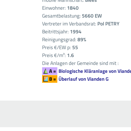
mobile Mannschaft:
Blees
Einwohner:
1840
Gesamtbelastung:
5660 EW
Vertreter im Verbandsrat:
Pol PETRY
Beitrittsjahr:
1994
Reinigungsgrad:
89%
Preis €/EW p:
55
Preis €/m³:
1.6
Die Anlagen der Gemeinde sind mit :
A =
Biologische Kläranlage von Viand
B =
Überlauf von Vianden G