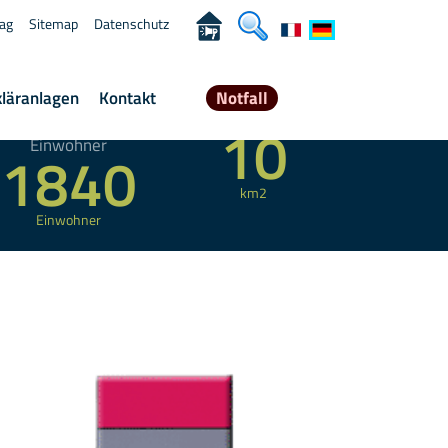
rag
Sitemap
Datenschutz
kläranlagen
Kontakt
Notfall
angeschlossene
Gesamtfläche
10
Einwohner
1840
km2
Einwohner