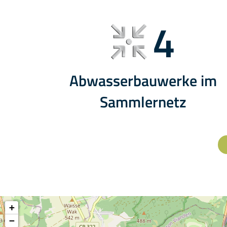
4
Abwasserbauwerke im
Sammlernetz
+
−