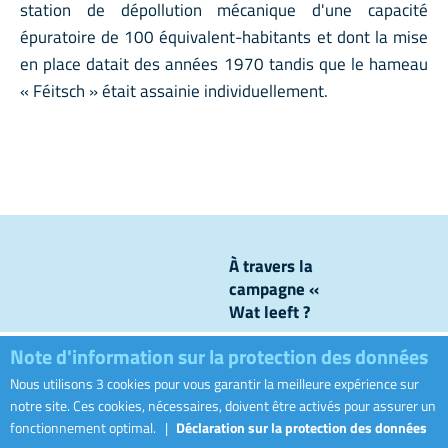
station de dépollution mécanique d'une capacité
épuratoire de 100 équivalent-habitants et dont la mise
en place datait des années 1970 tandis que le hameau
« Féitsch » était assainie individuellement.
À travers la
campagne «
Wat leeft ?
», nous
Note d'information sur la protection des données
levons le
voile sur ce
Nous utilisons 3 cookies pour vous garantir la meilleure expérience sur
Visiter le sit
qui se passe
notre site. Ces cookies, nécessaires, doivent être activés pour assurer un
dans nos
fonctionnement optimal.
|
Déclaration sur la protection des données