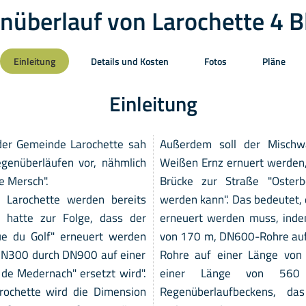
nüberlauf von Larochette 4 B
Einleitung
Details und Kosten
Fotos
Pläne
Einleitung
der Gemeinde Larochette sah
Außerdem soll der Mischw
genüberläufen vor, nähmlich
Weißen Ernz ernuert werden,
de Mersch".
Brücke zur Straße "Oster
 Larochette werden bereits
werden kann". Das bedeutet, 
 hatte zur Folge, dass der
erneuert werden muss, ind
e du Golf" erneuert werden
von 170 m, DN600-Rohre auf
 DN300 durch DN900 auf einer
Rohre auf einer Länge vo
 de Medernach" ersetzt wird".
einer Länge von 560
arochette wird die Dimension
Regenüberlaufbeckens, das