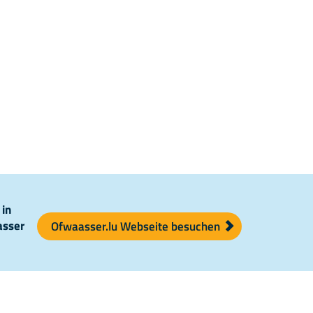
 in
asser
Ofwaasser.lu Webseite besuchen