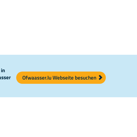
 in
asser
Ofwaasser.lu Webseite besuchen