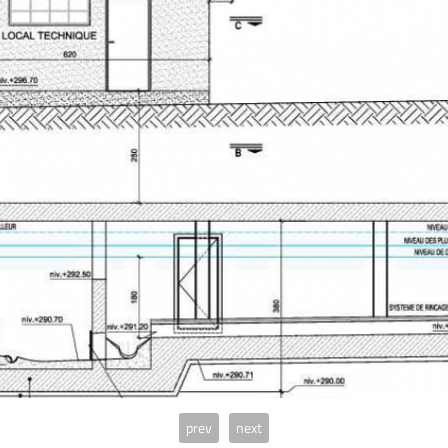
prev
next