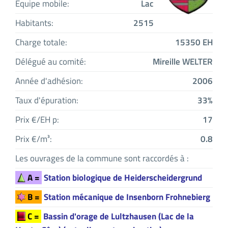
Equipe mobile:
Lac
Habitants:
2515
Charge totale:
15350 EH
Délégué au comité:
Mireille WELTER
Année d'adhésion:
2006
Taux d'épuration:
33%
Prix €/EH p:
17
Prix €/m³:
0.8
Les ouvrages de la commune sont raccordés à :
A =
Station biologique de Heiderscheidergrund
B =
Station mécanique de Insenborn Frohnebierg
C =
Bassin d'orage de Lultzhausen (Lac de la