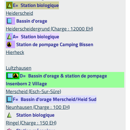
E=
Station biologique
Heiderscheid
Bassin d'orage
Heiderscheidergrund (Charge : 12000 EH)
A=
Station biologique
Station de pompage Camping Bissen
Hierheck
Lultzhausen
D=
Bassin d'orage & station de pompage
Insenborn 2 Village
Merscheid (Esch-Sur-Sûre)
F=
Bassin d'orage Merscheid/Heid Sud
Neunhausen (Charge : 100 EH)
Station biologique
Ringel (Charge : 150 EH)