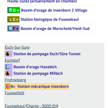
Haute-Sûre) (actuellement en chantier)
D =
Bassin d'orage de Insenborn 2 Village
E =
Station biologique de Fuussekaul
F =
Bassin d'orage de Merscheid/Heid-Sud
Esch-Sur-Sure
Station de pompage Esch/Sûre Tunnel
Eschdorf
Bassin d'orage Haesbich
Station de pompage Milbich
Frohnebierg
B=
Station mécanique Insenborn
Fuussefeld
Fuussekaul (Charge : 3000 EH)