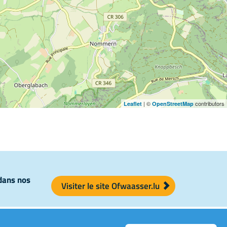
| ©
contributors
Leaflet
OpenStreetMap
 dans nos
Visiter le site Ofwaasser.lu