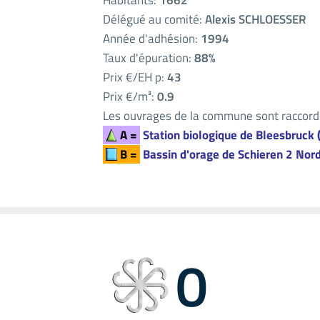
Habitants:
1662
Délégué au comité:
Alexis SCHLOESSER
Année d'adhésion:
1994
Taux d'épuration:
88%
Prix €/EH p:
43
Prix €/m³:
0.9
Les ouvrages de la commune sont raccordé
A =
Station biologique de Bleesbruck 
B =
Bassin d'orage de Schieren 2 Nor
0