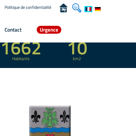
Politique de confidentialité
Contact
Urgence
Population desservie
Emprise totale
1662
10
Habitants
km2