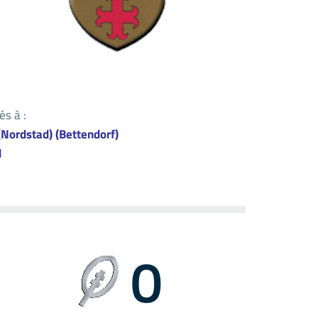
s à :
(Nordstad) (Bettendorf)
d
0