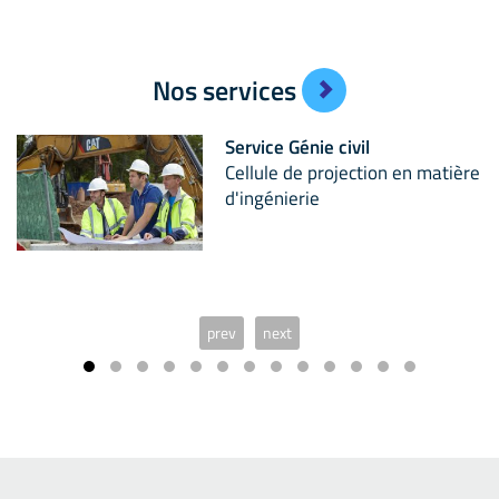
Contrôle des plans sur un chantier
P
Nos services
Service Génie civil
Cellule de projection en matière
d'ingénierie
prev
next