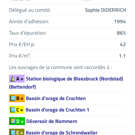
Délégué au comité:
Sophie DIDERRICH
Année d'adhésion:
1994
Taux d'épuration:
86%
Prix €/EH p:
42
Prix €/m³:
1.1
Les ouvrages de la commune sont raccordés à :
A =
Station biologique de Bleesbruck (Nordstad)
(Bettendorf)
B =
Bassin d'orage de Cruchten
C =
Bassin d'orage de Cruchten 1
D =
Déversoir de Nommern
E =
Bassin d'orage de Schrondweiler