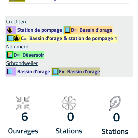
Cruchten
Station de pompage
B=
Bassin d'orage
C=
Bassin d'orage & station de pompage 1
Nommern
D=
Déversoir
Schrondweiler
Bassin d'orage
E=
Bassin d'orage
6
0
0
Ouvrages
Stations
Stations