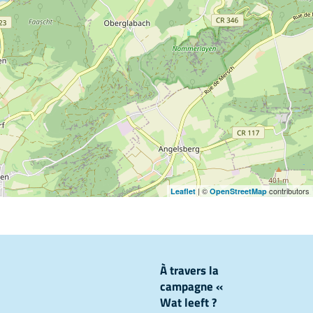
| ©
contributors
Leaflet
OpenStreetMap
À travers la
campagne «
Wat leeft ?