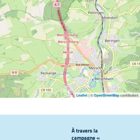
| ©
contributors
Leaflet
OpenStreetMap
À travers la
campagne «