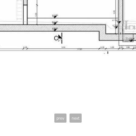
prev
next