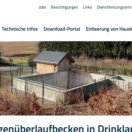
Jobs
Besichtigungen
Links
Dienstleistungsant
Technische Infos
Download-Portal
Entleerung von Haus
genüberlaufbecken in Drinkla