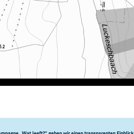
pagne „Wat leeft?“ geben wir einen transparenten Einblick