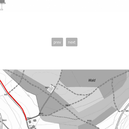
prev
next