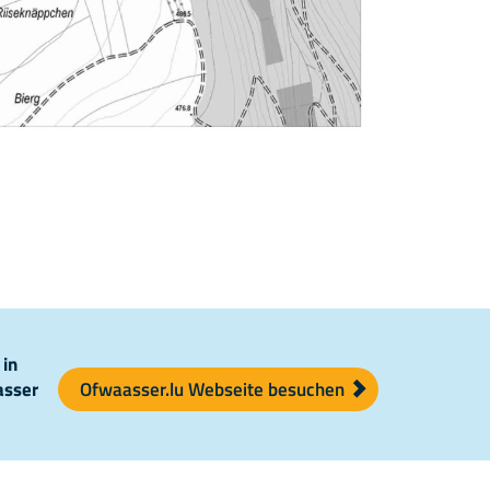
 in
asser
Ofwaasser.lu Webseite besuchen