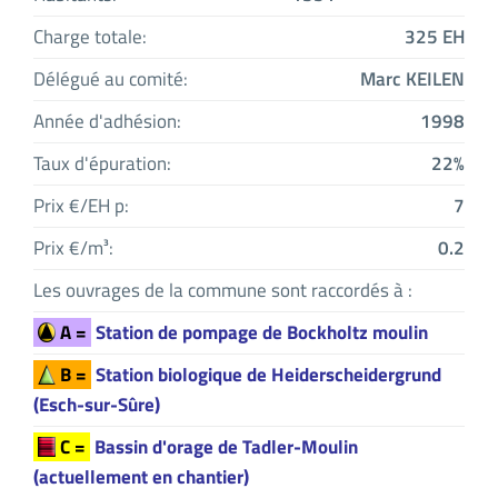
Charge totale:
325 EH
Délégué au comité:
Marc KEILEN
Année d'adhésion:
1998
Taux d'épuration:
22%
Prix €/EH p:
7
Prix €/m³:
0.2
Les ouvrages de la commune sont raccordés à :
A =
Station de pompage de Bockholtz moulin
B =
Station biologique de Heiderscheidergrund
(Esch-sur-Sûre)
C =
Bassin d'orage de Tadler-Moulin
(actuellement en chantier)