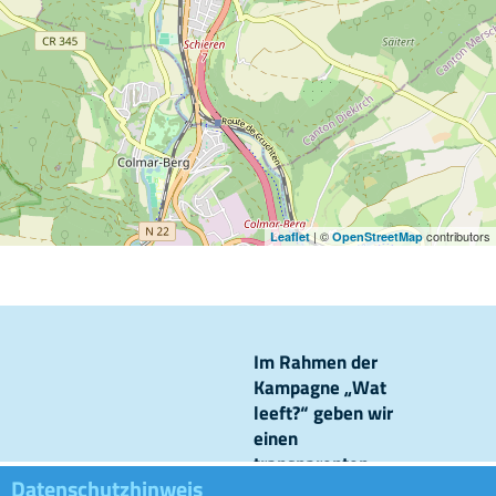
| ©
contributors
Leaflet
OpenStreetMap
Im Rahmen der
Kampagne „Wat
leeft?“ geben wir
einen
transparenten
Datenschutzhinweis
Einblick in unsere