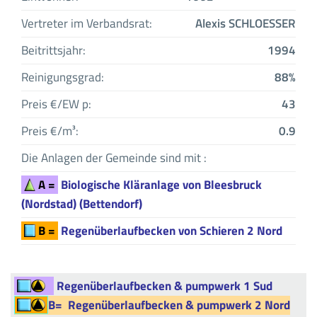
Vertreter im Verbandsrat:
Alexis SCHLOESSER
Beitrittsjahr:
1994
Reinigungsgrad:
88%
Preis €/EW p:
43
Preis €/m³:
0.9
Die Anlagen der Gemeinde sind mit :
A =
Biologische Kläranlage von Bleesbruck
(Nordstad) (Bettendorf)
B =
Regenüberlaufbecken von Schieren 2 Nord
Regenüberlaufbecken & pumpwerk 1 Sud
B=
Regenüberlaufbecken & pumpwerk 2 Nord