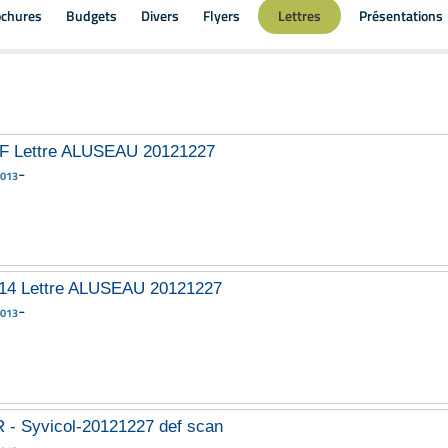
ochures
Budgets
Divers
Flyers
Lettres
Présentations
F Lettre ALUSEAU 20121227
-
2013
14 Lettre ALUSEAU 20121227
-
2013
R - Syvicol-20121227 def scan