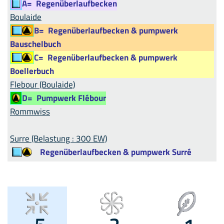
A=
Regenüberlaufbecken
Boulaide
B=
Regenüberlaufbecken & pumpwerk
Bauschelbuch
C=
Regenüberlaufbecken & pumpwerk
Boellerbuch
Flebour (Boulaide)
D=
Pumpwerk Flébour
Rommwiss
Surre (Belastung : 300 EW)
Regenüberlaufbecken & pumpwerk Surré