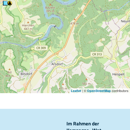
| ©
contributors
Leaflet
OpenStreetMap
Im Rahmen der