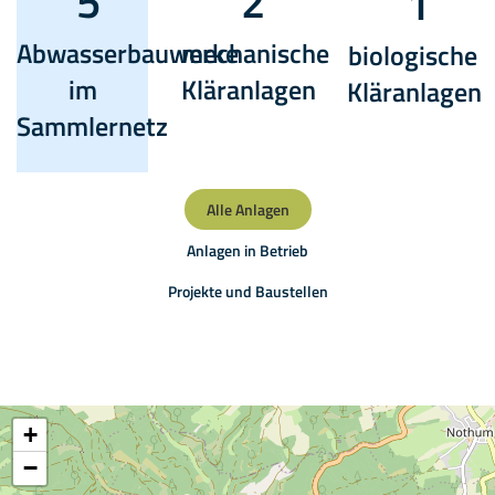
5
2
1
Abwasserbauwerke
mechanische
biologische
im
Kläranlagen
Kläranlagen
Sammlernetz
Alle Anlagen
Anlagen in Betrieb
Projekte und Baustellen
+
−