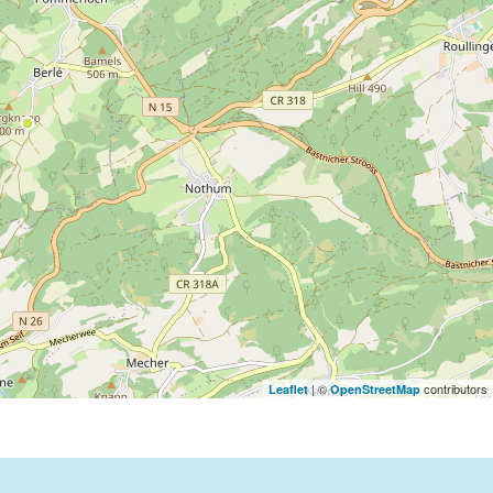
| ©
contributors
Leaflet
OpenStreetMap