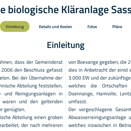
e biologische Kläranlage Sas
Einleitung
Details und Kosten
Fotos
Pläne
Einleitung
rwähnen, dass der Gemeinderat
von Boevange gegeben, die 
 2006 den Beschluss gefasst
dies in Anbetracht der einst
reten. Bei der Übernahme der
3.000 EW und der zukünftigen
nische Abteilung feststellen,
welches die Ortschaften A
 und Reinigungsanlagen in
Doennange, Hamiville, Lent
d waren und den geltenden
umfasst.
hr genügten.
Der vorgeschlagene Gesam
ische Abteilung einen groben
Abwasserreinigungsanlage u
arbeitet, der nach mehreren
welches inzwischen in Betr