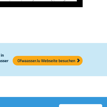
 in
asser
Ofwaasser.lu Webseite besuchen