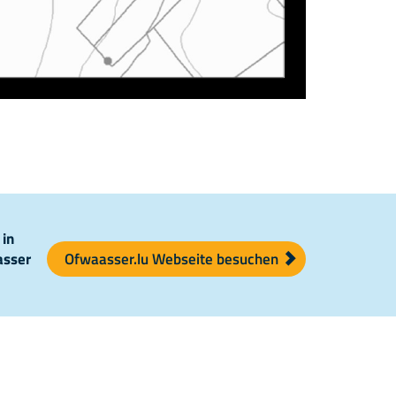
 in
asser
Ofwaasser.lu Webseite besuchen