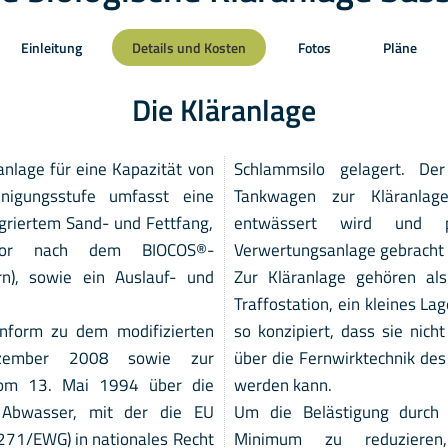
Einleitung
Details und Kosten
Fotos
Pläne
Die Kläranlage
ranlage für eine Kapazität von
Schlammsilo gelagert. D
nigungsstufe umfasst eine
Tankwagen zur Kläranla
griertem Sand- und Fettfang,
entwässert wird und p
aktor nach dem BIOCOS®-
Verwertungsanlage gebracht 
ern), sowie ein Auslauf- und
Zur Kläranlage gehören als
Traffostation, ein kleines La
onform zu dem modifizierten
so konzipiert, dass sie nicht
zember 2008 sowie zur
über die Fernwirktechnik des
vom 13. Mai 1994 über die
werden kann.
Abwasser, mit der die EU
Um die Belästigung durch 
/271/EWG) in nationales Recht
Minimum zu reduzieren