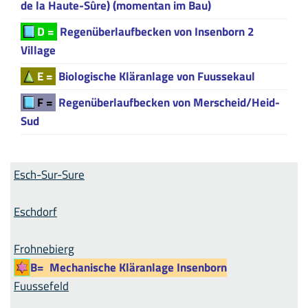
de la Haute-Sûre) (momentan im Bau)
D =
Regenüberlaufbecken von Insenborn 2
Village
E =
Biologische Kläranlage von Fuussekaul
F =
Regenüberlaufbecken von Merscheid/Heid-
Sud
Esch-Sur-Sure
Eschdorf
Frohnebierg
B=
Mechanische Kläranlage Insenborn
Fuussefeld