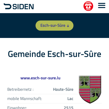
Esch-sur-Sûre
Gemeinde Esch-sur-Sûre
www.esch-sur-sure.lu
Betreibernetz :
Haute-Sûre
mobile Mannschaft:
Lac
Einwohner:
2515