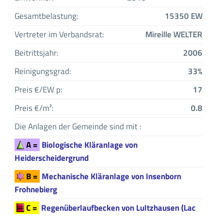
Gesamtbelastung:
15350 EW
Vertreter im Verbandsrat:
Mireille WELTER
Beitrittsjahr:
2006
Reinigungsgrad:
33%
Preis €/EW p:
17
Preis €/m³:
0.8
Die Anlagen der Gemeinde sind mit :
A =
Biologische Kläranlage von
Heiderscheidergrund
B =
Mechanische Kläranlage von Insenborn
Frohnebierg
C =
Regenüberlaufbecken von Lultzhausen (Lac