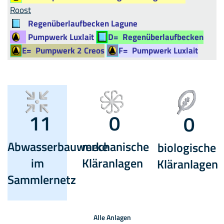
Roost
Regenüberlaufbecken Lagune
Pumpwerk Luxlait
D=
Regenüberlaufbecken
E=
Pumpwerk 2 Creos
F=
Pumpwerk Luxlait
11
0
0
Abwasserbauwerke
mechanische
biologische
im
Kläranlagen
Kläranlagen
Sammlernetz
Alle Anlagen