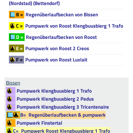
(Nordstad) (Bettendorf)
B =
Regenüberlaufbecken von Bissen
C =
Pumpwerk von Roost Klengbuusbierg 1 Trafo
D =
Regenüberlaufbecken von Roost
E =
Pumpwerk von Roost 2 Creos
F =
Pumpwerk von Roost Luxlait
Bissen
Pumpwerk Klengbuusbierg 1 Trafo
Pumpwerk Klengbuusbierg 2 Pedus
Pumpwerk Klengbuusbierg 3 Tricentenaire
B=
Regenüberlaufbecken & pumpwerk
Pumpwerk Finstertal
C=
Pumpwerk Roost Klengbuusbierg 1 Trafo