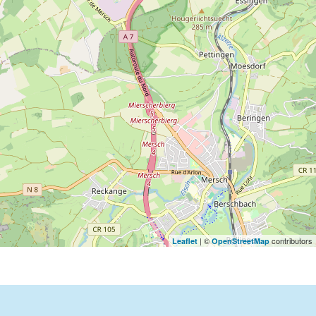
| ©
contributors
Leaflet
OpenStreetMap