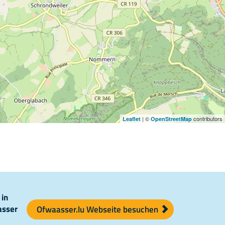
| ©
contributors
Leaflet
OpenStreetMap
 in
asser
Ofwaasser.lu Webseite besuchen