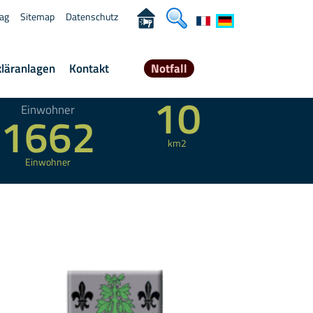
rag
Sitemap
Datenschutz
kläranlagen
Kontakt
Notfall
angeschlossene
Gesamtfläche
10
Einwohner
1662
km2
Einwohner