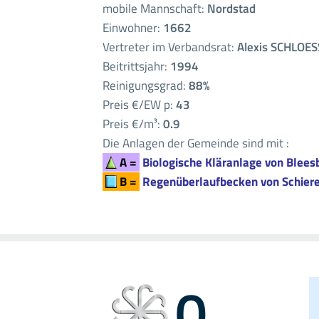
mobile Mannschaft:
Nordstad
Einwohner:
1662
Vertreter im Verbandsrat:
Alexis SCHLOE
Beitrittsjahr:
1994
Reinigungsgrad:
88%
Preis €/EW p:
43
Preis €/m³:
0.9
Die Anlagen der Gemeinde sind mit :
A =
Biologische Kläranlage von Blees
B =
Regenüberlaufbecken von Schier
0