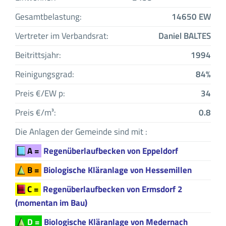
Gesamtbelastung:
14650 EW
Vertreter im Verbandsrat:
Daniel BALTES
Beitrittsjahr:
1994
Reinigungsgrad:
84%
Preis €/EW p:
34
Preis €/m³:
0.8
Die Anlagen der Gemeinde sind mit :
A =
Regenüberlaufbecken von Eppeldorf
B =
Biologische Kläranlage von Hessemillen
C =
Regenüberlaufbecken von Ermsdorf 2
(momentan im Bau)
D =
Biologische Kläranlage von Medernach