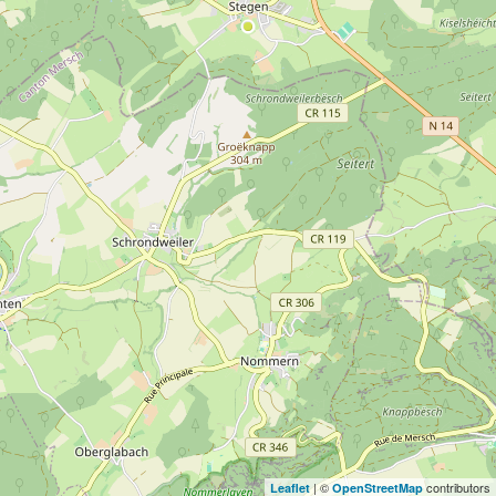
| ©
contributors
Leaflet
OpenStreetMap