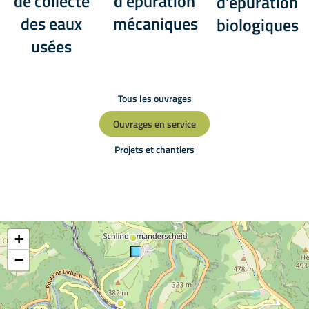
de collecte
d'épuration
d'épuration
des eaux
mécaniques
biologiques
usées
Tous les ouvrages
Ouvrages en service
Projets et chantiers
+
−