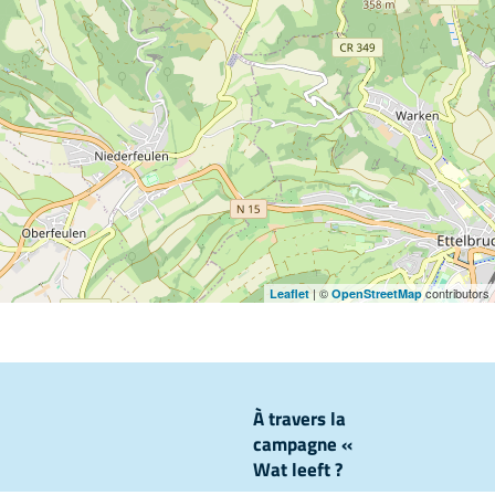
| ©
contributors
Leaflet
OpenStreetMap
À travers la
campagne «
Wat leeft ?
», nous