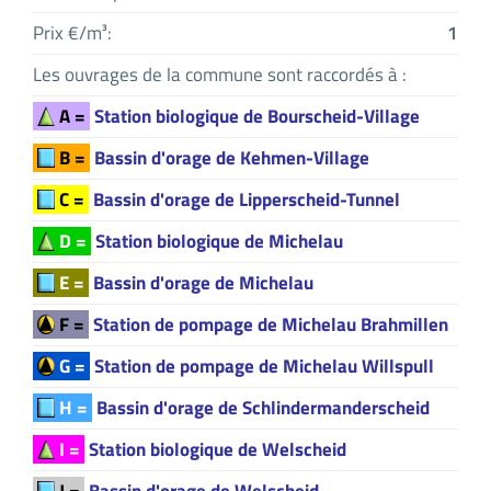
Prix €/m³:
1
Les ouvrages de la commune sont raccordés à :
A =
Station biologique de Bourscheid-Village
B =
Bassin d'orage de Kehmen-Village
C =
Bassin d'orage de Lipperscheid-Tunnel
D =
Station biologique de Michelau
E =
Bassin d'orage de Michelau
F =
Station de pompage de Michelau Brahmillen
G =
Station de pompage de Michelau Willspull
H =
Bassin d'orage de Schlindermanderscheid
I =
Station biologique de Welscheid
J =
Bassin d'orage de Welscheid