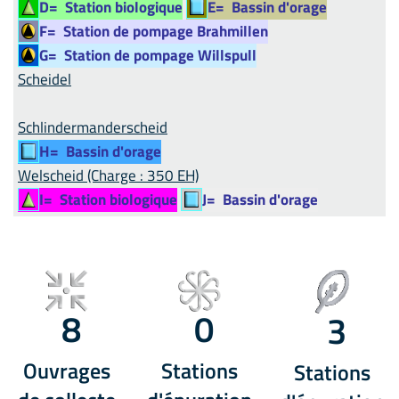
D=
Station biologique
E=
Bassin d'orage
F=
Station de pompage Brahmillen
G=
Station de pompage Willspull
Scheidel
Schlindermanderscheid
H=
Bassin d'orage
Welscheid (Charge : 350 EH)
I=
Station biologique
J=
Bassin d'orage
8
0
3
Ouvrages
Stations
Stations