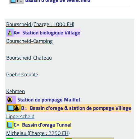
Bourscheid (Charge : 1000 EH)
A=
Station biologique Village
Bourscheid-Camping
Bourscheid-Chateau
Goebelsmuhle
Kehmen
Station de pompage Maillet
B=
Bassin d'orage & station de pompage Village
Lipperscheid
C=
Bassin d'orage Tunnel
Michelau (Charge : 2250 EH)