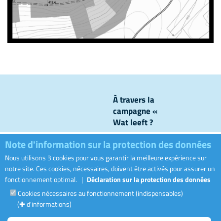
À travers la
campagne «
Wat leeft ?
», nous
Note d'information sur la protection des données
levons le
voile sur ce
Nous utilisons 3 cookies pour vous garantir la meilleure expérience sur
Visiter le sit
qui se passe
notre site. Ces cookies, nécessaires, doivent être activés pour assurer un
dans nos
fonctionnement optimal.
|
Déclaration sur la protection des données
canalisations
Cookies nécessaires au fonctionnement (indispensables)
et nos
(✚ d'informations)
stations