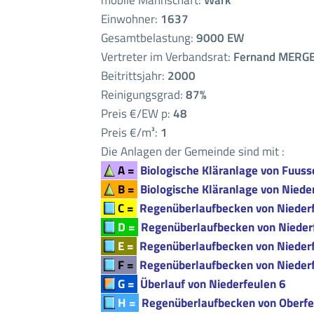
mobile Mannschaft:
Wark
Einwohner:
1637
Gesamtbelastung:
9000 EW
Vertreter im Verbandsrat:
Fernand MERG
Beitrittsjahr:
2000
Reinigungsgrad:
87%
Preis €/EW p:
48
Preis €/m³:
1
Die Anlagen der Gemeinde sind mit :
A =
Biologische Kläranlage von Fuuss
B =
Biologische Kläranlage von Niede
C =
Regenüberlaufbecken von Nieder
D =
Regenüberlaufbecken von Nieder
E =
Regenüberlaufbecken von Nieder
F =
Regenüberlaufbecken von Nieder
G =
Überlauf von Niederfeulen 6
H =
Regenüberlaufbecken von Oberfe