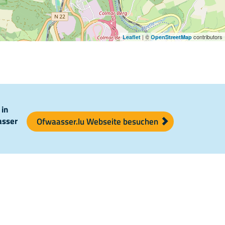
| ©
contributors
Leaflet
OpenStreetMap
 in
asser
Ofwaasser.lu Webseite besuchen