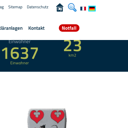
rag
Sitemap
Datenschutz
kläranlagen
Kontakt
Notfall
angeschlossene
Gesamtfläche
23
Einwohner
1637
km2
Einwohner