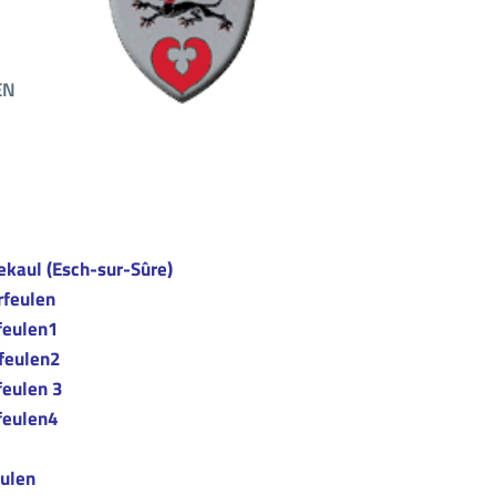
EN
ekaul (Esch-sur-Sûre)
rfeulen
feulen1
feulen2
feulen 3
feulen4
ulen