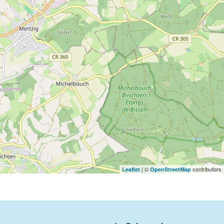
| ©
contributors
Leaflet
OpenStreetMap