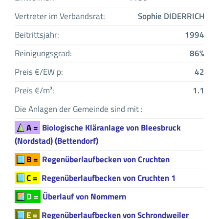
Vertreter im Verbandsrat:
Sophie DIDERRICH
Beitrittsjahr:
1994
Reinigungsgrad:
86%
Preis €/EW p:
42
Preis €/m³:
1.1
Die Anlagen der Gemeinde sind mit :
A =
Biologische Kläranlage von Bleesbruck
(Nordstad) (Bettendorf)
B =
Regenüberlaufbecken von Cruchten
C =
Regenüberlaufbecken von Cruchten 1
D =
Überlauf von Nommern
E =
Regenüberlaufbecken von Schrondweiler