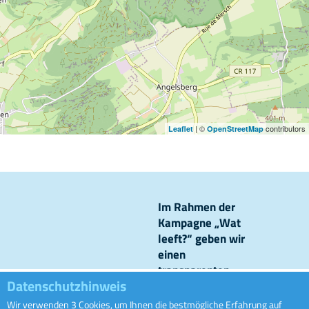
| ©
contributors
Leaflet
OpenStreetMap
Im Rahmen der
Kampagne „Wat
leeft?“ geben wir
einen
transparenten
Datenschutzhinweis
Einblick in unsere
Kanalisationsnetze
Wir verwenden 3 Cookies, um Ihnen die bestmögliche Erfahrung auf