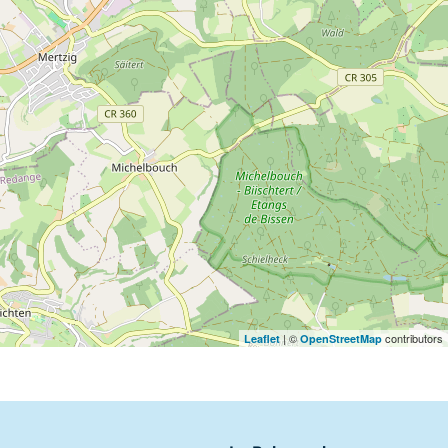
| ©
contributors
Leaflet
OpenStreetMap