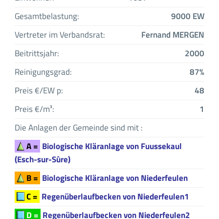
Gesamtbelastung:
9000 EW
Vertreter im Verbandsrat:
Fernand MERGEN
Beitrittsjahr:
2000
Reinigungsgrad:
87%
Preis €/EW p:
48
Preis €/m³:
1
Die Anlagen der Gemeinde sind mit :
A =
Biologische Kläranlage von Fuussekaul
(Esch-sur-Sûre)
B =
Biologische Kläranlage von Niederfeulen
C =
Regenüberlaufbecken von Niederfeulen1
D =
Regenüberlaufbecken von Niederfeulen2